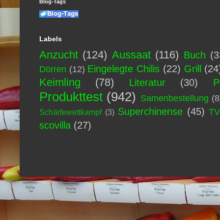
Blog-Tags
Labels
Anzucht
(124)
Aussaat
(116)
Buch
(3
Eingelegte Chilis
(22)
Grill
(24
Dörren
(12)
Keimling
(78)
Literatur
(30)
P
Produkttest
(942)
Samenbestellung
(8
Superchinense
(45)
T
Schärfewettkampf
(3)
scovilla
(27)