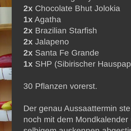
2x
Chocolate Bhut Jolokia
1x
Agatha
2x
Brazilian Starfish
2x
Jalapeno
2x
Santa Fe Grande
1x
SHP (Sibirischer Hauspap
30 Pflanzen vorerst.
Der genau Aussaattermin steh
noch mit dem Mondkalender u
selbigem auskennen abgesti