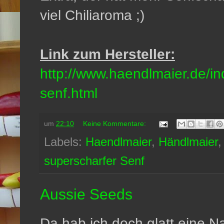
viel Chiliaroma ;)
Link zum Hersteller:
http://www.haendlmaier.de/in
senf.html
um
22:10
Keine Kommentare:
Labels:
Haendlmaier
,
Händlmaier
superscharfer Senf
Aussie Seeds
Da hab ich doch glatt eine N