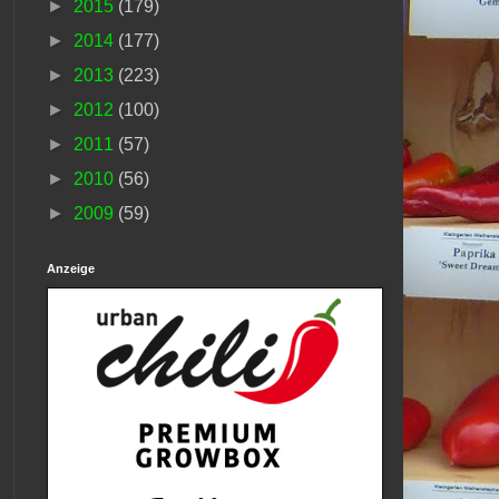
►
2015
(179)
►
2014
(177)
►
2013
(223)
►
2012
(100)
►
2011
(57)
►
2010
(56)
►
2009
(59)
Anzeige