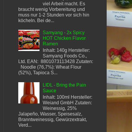
viel Arbeit macht. Es
braucht wenig Vorbereitung und
muss nur 1-2 Stunden vor sich hin
köcheln. Bei de...
Samyang - 2x Spicy
HOT Chicken Flavor
Ramen
Inhalt: 140g Hersteller:
Samyang Foods Co.,
Ltd. EAN: 8801073113428 Zutaten:
Noodle (76,7%): Wheat Flour
(52%), Tapioca S...
LIDL - Bring the Pain
Sauce
Inhalt: 100ml Hersteller:
Weiand GmbH Zutaten:
Weinessig, 25%
Jalapeño, Wasser, Speisesalz,
Branntweinessig, Gewürzextrakt,
Verd...