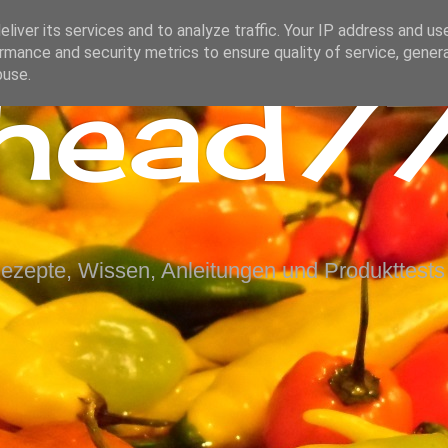
liver its services and to analyze traffic. Your IP address and us
rmance and security metrics to ensure quality of service, gene
ihead77
buse.
Rezepte, Wissen, Anleitungen und Produkttests