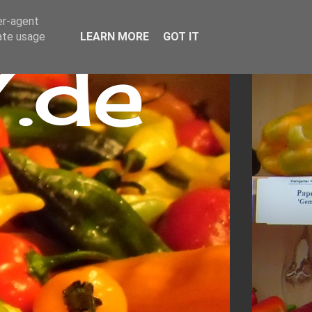
er-agent
rate usage
LEARN MORE
GOT IT
.de