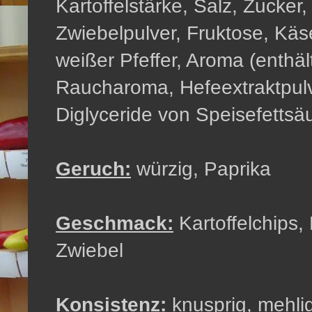
Kartoffelstärke, Salz, Zucker,
Zwiebelpulver, Fruktose, Käs
weißer Pfeffer, Aroma (enthäl
Raucharoma, Hefeextraktpulv
Diglyceride von Speisefettsäu
Geruch:
würzig, Paprika
Geschmack:
Kartoffelchips,
Zwiebel
Konsistenz:
knusprig, mehlig