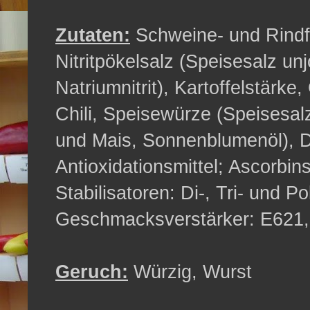
Zutaten:
Schweine- und Rindf
Nitritpökelsalz (Speisesalz unj
Natriumnitrit), Kartoffelstärk
Chili, Speisewürze (Speisesal
und Mais, Sonnenblumenöl), De
Antioxidationsmittel; Ascorbi
Stabilisatoren: Di-, Tri- und P
Geschmacksverstärker: E621, 
Geruch:
Würzig, Wurst