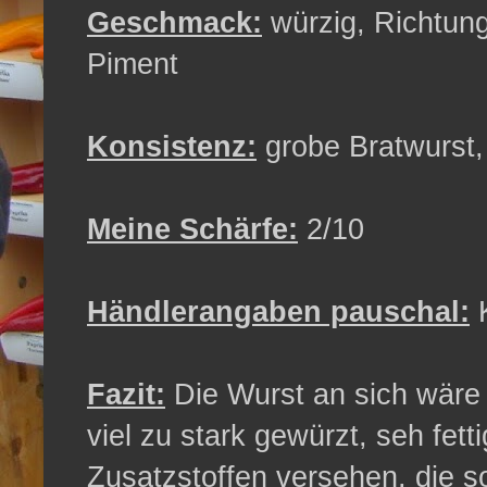
Geschmack:
würzig, Richtun
Piment
Konsistenz:
grobe Bratwurst, 
Meine Schärfe:
2/10
Händlerangaben pauschal:
K
Fazit:
Die Wurst an sich wäre j
viel zu stark gewürzt, seh fett
Zusatzstoffen versehen, die so