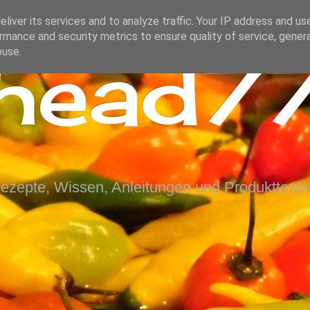
liver its services and to analyze traffic. Your IP address and us
rmance and security metrics to ensure quality of service, gene
ihead77
buse.
Rezepte, Wissen, Anleitungen und Produkttests