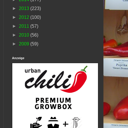
►
2013
(223)
►
2012
(100)
►
2011
(57)
►
2010
(56)
►
2009
(59)
Anzeige