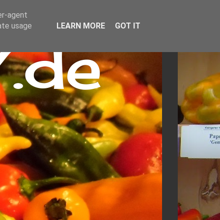
er-agent
rate usage
LEARN MORE
GOT IT
.de