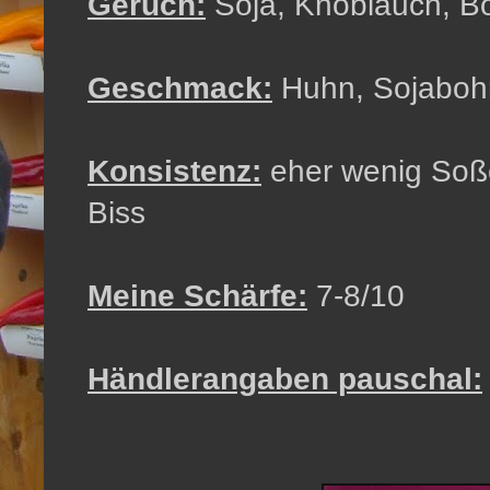
Geruch:
Soja, Knoblauch, B
Geschmack:
Huhn, Sojabohn
Konsistenz:
eher wenig Soße,
Biss
Meine Schärfe:
7-8/10
Händlerangaben pauschal: