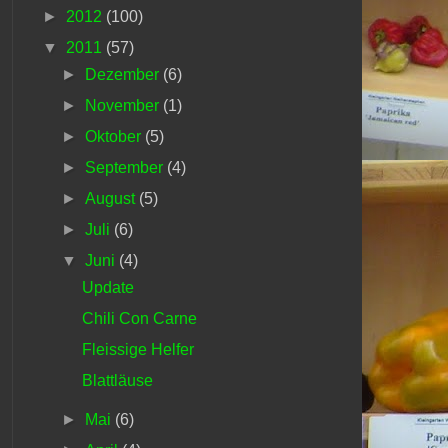
►
2012
(100)
▼
2011
(57)
►
Dezember
(6)
►
November
(1)
►
Oktober
(5)
►
September
(4)
►
August
(5)
►
Juli
(6)
▼
Juni
(4)
Update
Chili Con Carne
Fleissige Helfer
Blattläuse
►
Mai
(6)