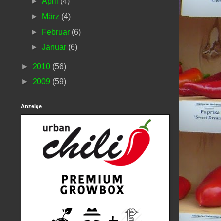
►
April
(4)
►
März
(4)
►
Februar
(6)
►
Januar
(6)
►
2010
(56)
►
2009
(59)
Anzeige