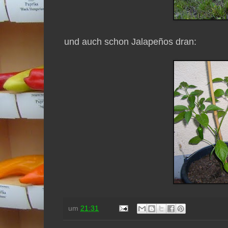
und auch schon Jalapeños dran:
um
21:31