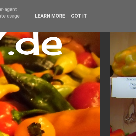
er-agent
rate usage
LEARN MORE
GOT IT
.de