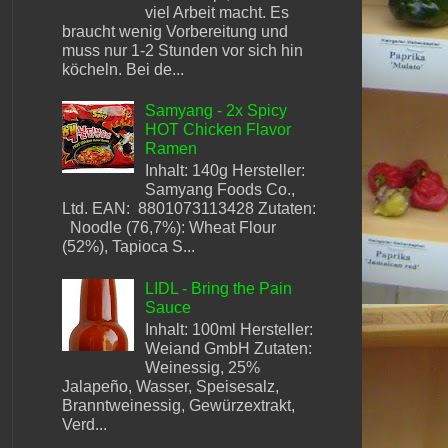
viel Arbeit macht. Es
braucht wenig Vorbereitung und
muss nur 1-2 Stunden vor sich hin
köcheln. Bei de...
Samyang - 2x Spicy
HOT Chicken Flavor
Ramen
Inhalt: 140g Hersteller:
Samyang Foods Co.,
Ltd. EAN: 8801073113428 Zutaten:
Noodle (76,7%): Wheat Flour
(52%), Tapioca S...
LIDL - Bring the Pain
Sauce
Inhalt: 100ml Hersteller:
Weiand GmbH Zutaten:
Weinessig, 25%
Jalapeño, Wasser, Speisesalz,
Branntweinessig, Gewürzextrakt,
Verd...