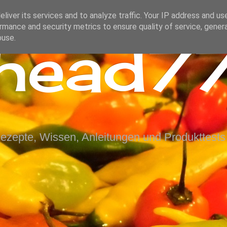
liver its services and to analyze traffic. Your IP address and us
rmance and security metrics to ensure quality of service, gene
ihead77
buse.
Rezepte, Wissen, Anleitungen und Produkttests