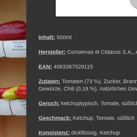
Inhalt:
500ml
Hersteller:
Conservas el Cidacos S.A., A
EAN:
4063367529115
Zutaten:
Tomaten (73 %), Zucker, Brannt
Gewürze, Chili (0,18 %), natürliches G
Geruch:
ketchuptypisch, Tomate, süßlic
Geschmack:
Ketchup, Tomate, süßlich
Konsistenz:
dickflüssig, Ketchup