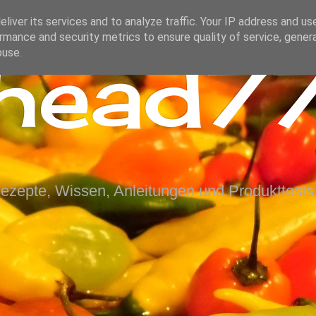
liver its services and to analyze traffic. Your IP address and us
rmance and security metrics to ensure quality of service, gene
ihead77
buse.
Rezepte, Wissen, Anleitungen und Produkttests