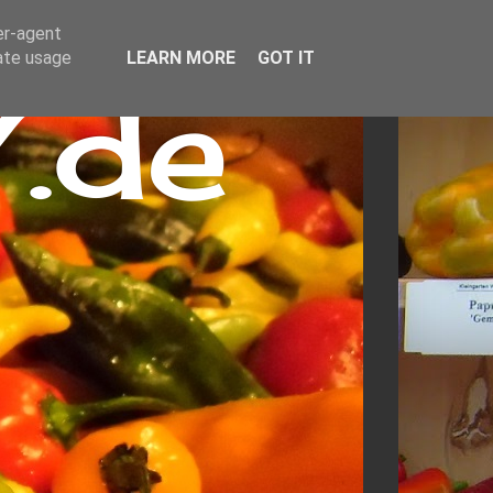
er-agent
rate usage
LEARN MORE
GOT IT
.de