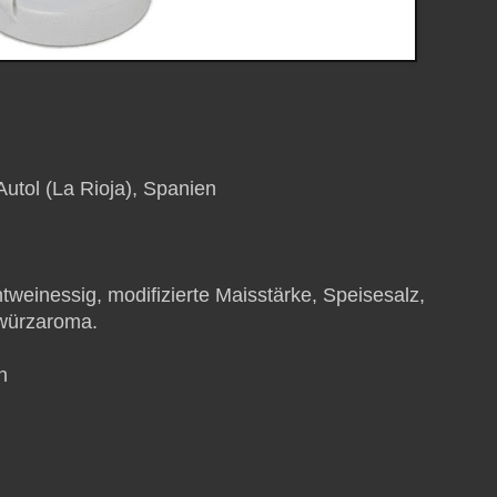
utol (La Rioja), Spanien
weinessig, modifizierte Maisstärke, Speisesalz,
ewürzaroma.
h