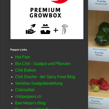
Pepper Links
Hot Pain
Bio-Chili - Saatgut und Pflanzen
Chili Balkon
Chili Drache - der Spicy Food Blog
Semillas Saatgutbestellung
Chilivielfalt
chilipeppers.ch
Bart Meijer's Blog