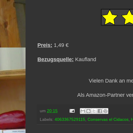
Preis:
1,49 €
Bezugsquelle:
Kaufland
Vielen Dank an mei
Als Amazon-Partner verd
um
20:15
Labels:
4063367529115
,
Conservas el Cidacos
,