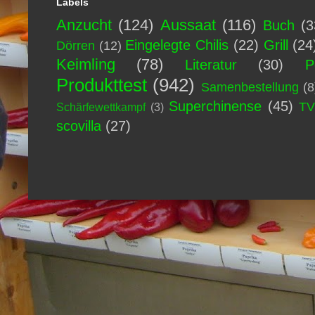
Labels
Anzucht
(124)
Aussaat
(116)
Buch
(3
Eingelegte Chilis
(22)
Grill
(24
Dörren
(12)
Keimling
(78)
Literatur
(30)
P
Produkttest
(942)
Samenbestellung
(8
Superchinense
(45)
T
Schärfewettkampf
(3)
scovilla
(27)