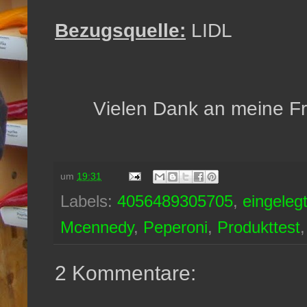
Bezugsquelle:
LIDL
Vielen Dank an meine Fra
um
19:31
Labels:
4056489305705
,
eingeleg
Mcennedy
,
Peperoni
,
Produkttest
2 Kommentare: