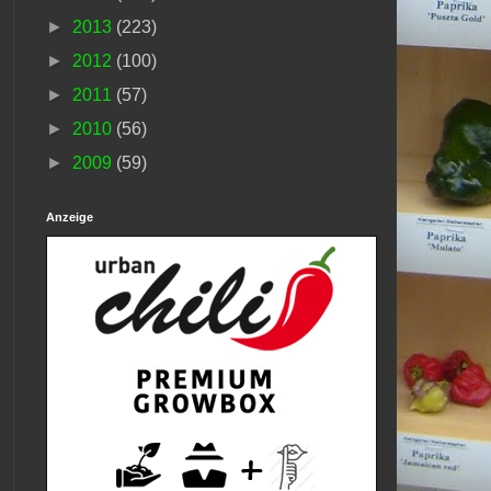
►
2013
(223)
►
2012
(100)
►
2011
(57)
►
2010
(56)
►
2009
(59)
Anzeige