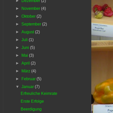
►
Dezember
(2)
►
November
(4)
►
Oktober
(2)
►
September
(2)
►
August
(2)
►
Juli
(1)
►
Juni
(5)
►
Mai
(3)
►
April
(2)
►
März
(4)
►
Februar
(5)
▼
Januar
(7)
Erfreuliche Keimrate
Erste Erfolge
Beerdigung