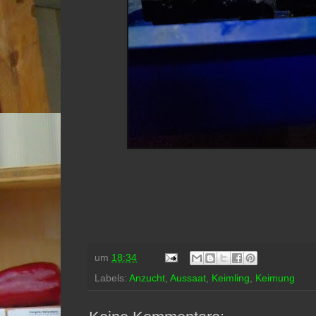
um
18:34
Labels:
Anzucht
,
Aussaat
,
Keimling
,
Keimung