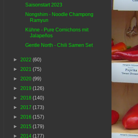
Saisonstart 2023
Nongshim - Noodle Champong
Ramyun
Kühne - Pure Cornichons mit
Jalapeños
Gentle North - Chili Samen Set
►
2022
(60)
►
2021
(75)
►
2020
(99)
►
2019
(126)
►
2018
(140)
►
2017
(173)
►
2016
(157)
►
2015
(179)
►
2014
(177)