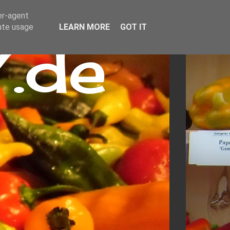
er-agent
rate usage
LEARN MORE
GOT IT
.de