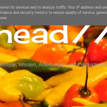
liver its services and to analyze traffic. Your IP address and us
rmance and security metrics to ensure quality of service, gene
ihead77
buse.
Rezepte, Wissen, Anleitungen und Produkttests