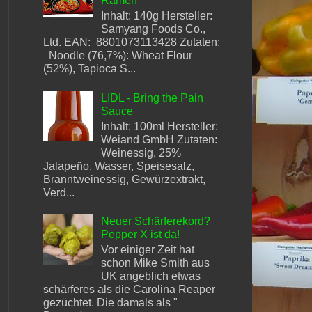
Ramen
Inhalt: 140g Hersteller:
Samyang Foods Co.,
Ltd. EAN: 8801073113428 Zutaten:
Noodle (76,7%): Wheat Flour
(52%), Tapioca S...
LIDL - Bring the Pain
Sauce
Inhalt: 100ml Hersteller:
Weiand GmbH Zutaten:
Weinessig, 25%
Jalapeño, Wasser, Speisesalz,
Branntweinessig, Gewürzextrakt,
Verd...
Neuer Schärferekord?
Pepper X ist da!
Vor einiger Zeit hat
schon Mike Smith aus
UK angeblich etwas
schärferes als die Carolina Reaper
gezüchtet. Die damals als "