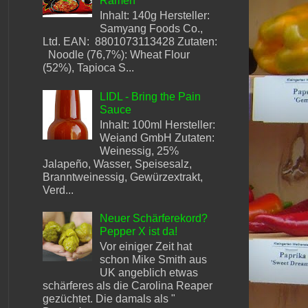
Ramen
Inhalt: 140g Hersteller:
Samyang Foods Co.,
Ltd. EAN: 8801073113428 Zutaten:
Noodle (76,7%): Wheat Flour
(52%), Tapioca S...
LIDL - Bring the Pain
Sauce
Inhalt: 100ml Hersteller:
Weiand GmbH Zutaten:
Weinessig, 25%
Jalapeño, Wasser, Speisesalz,
Branntweinessig, Gewürzextrakt,
Verd...
Neuer Schärferekord?
Pepper X ist da!
Vor einiger Zeit hat
schon Mike Smith aus
UK angeblich etwas
schärferes als die Carolina Reaper
gezüchtet. Die damals als "