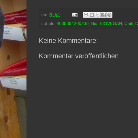
um
20:54
Labels:
4005394200230
,
Bio
,
BIOVEGAN
,
Chili
,
D
Keine Kommentare:
Kommentar veröffentlichen