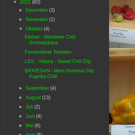
▼
2022
(60)
►
Dezember
(3)
►
November
(1)
▼
Oktober
(4)
Etelser - Wanderer Chili
Schmelzkäse
Fermentierte Tomaten
LIDL - Vitasia - Sweet Chili Dip
BIOVEGAN - Mein Hummus Dip
Paprika-Chili
►
September
(4)
►
August
(13)
►
Juli
(2)
►
Juni
(4)
►
Mai
(6)
►
April
(5)