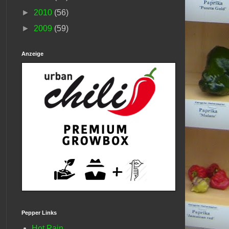
►
2010
(56)
►
2009
(59)
Anzeige
Pepper Links
Hot Pain