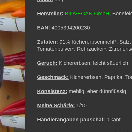
Hersteller:
BIOVEGAN GmbH
, Bonefel
EAN:
4005394200230
Zutaten:
91% Kichererbsenmehl*, Salz, 
Tomatenpulver*, Rohrzucker*, Zitronensa
Geruch:
Kichererbsen, leicht säuerlich
Geschmack:
Kichererbsen, Paprika, T
Konsistenz:
mehlig, eher dünnflüssig
Meine Schärfe:
1/10
Händlerangaben pauschal:
pikant