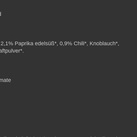
d
2,1% Paprika edelsüß*, 0,9% Chili*, Knoblauch*,
ftpulver*.
omate