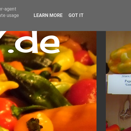
er-agent
rate usage
LEARN MORE
GOT IT
.de