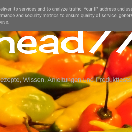
liver its services and to analyze traffic. Your IP address and us
rmance and security metrics to ensure quality of service, gene
ihead77
buse.
Rezepte, Wissen, Anleitungen und Produkttests