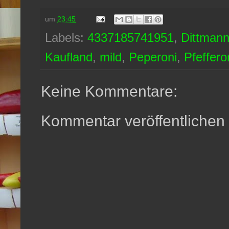
um
23:45
Labels:
4337185741951
,
Dittman
Kaufland
,
mild
,
Peperoni
,
Pfeffer
Keine Kommentare:
Kommentar veröffentlichen