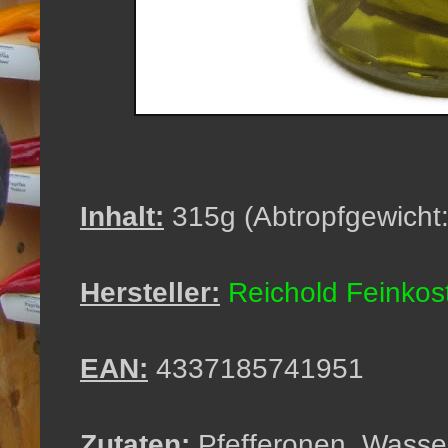
Inhalt:
315g (Abtropfgewicht
Hersteller:
Reichold Feinko
EAN:
4337185741951
Zutaten:
Pfefferonen, Wasser