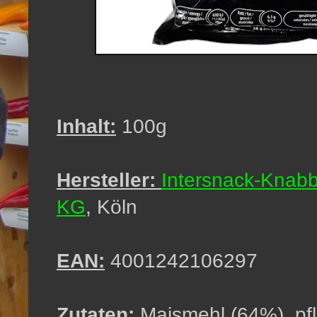
Inhalt:
100g
Hersteller:
Intersnack-Knab
KG
,
Köln
EAN:
4001242106297
Zutaten:
Maismehl (64%), pf