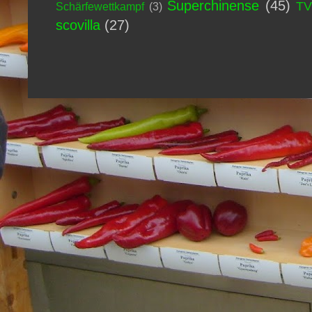
Superchinense
(45)
T
Schärfewettkampf
(3)
scovilla
(27)