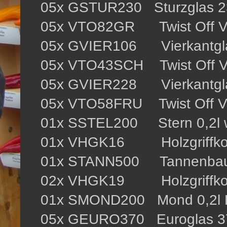
05x GSTUR230 Sturzglas 2
05x VTO82GR Twist Off Ve
05x GVIER106 Vierkantgla
05x VTO43SCH Twist Off V
05x GVIER228 Vierkantgla
05x VTO58FRU Twist Off Ve
01x SSTEL200 Stern 0,2l w
01x VHGK16 Holzgriffko
01x STANN500 Tannenbau
02x VHGK19 Holzgriffko
01x SMOND200 Mond 0,2l 
05x GEURO370 Euroglas 37