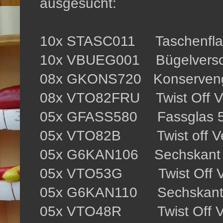
ausgesucht:
10x STASC011 Taschenflas
10x VBUEG001 Bügelverschl
08x GKONS720 Konserveng
08x VTO82FRU Twist Off Ve
05x GFASS580 Fassglas 5
05x VTO82B Twist off Ver
05x G6KAN106 Sechskant 
05x VTO53G Twist Off Ve
05x G6KAN110 Sechskant G
05x VTO48R Twist Off Ver