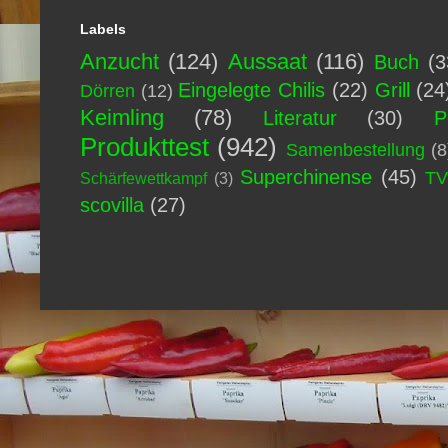
Labels
Anzucht
(124)
Aussaat
(116)
Buch
(3
Eingelegte Chilis
(22)
Grill
(24
Dörren
(12)
Keimling
(78)
Literatur
(30)
P
Produkttest
(942)
Samenbestellung
(8
Superchinense
(45)
T
Schärfewettkampf
(3)
scovilla
(27)