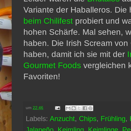
Variante der Haballeros. Die
beim Chilifest
probiert und w
hohen Schärfe. Mal sehen, w
haben. Die Irish Scream von 
haben, damit ich sie mit der
I
Gourmet Foods
vergleichen 
Favoriten!
um
22:46
Labels:
Anzucht
,
Chips
,
Frühling
,
Jalapeño
,
Keimling
,
Keimlinge
,
Pe