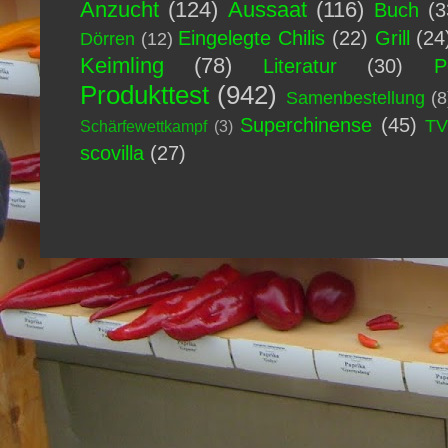
Anzucht
(124)
Aussaat
(116)
Buch
(3
Eingelegte Chilis
(22)
Grill
(24
Dörren
(12)
Keimling
(78)
Literatur
(30)
P
Produkttest
(942)
Samenbestellung
(8
Superchinense
(45)
T
Schärfewettkampf
(3)
scovilla
(27)