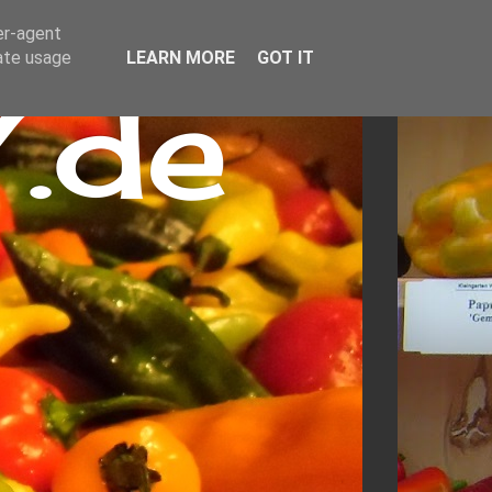
er-agent
rate usage
LEARN MORE
GOT IT
.de