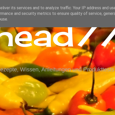
liver its services and to analyze traffic. Your IP address and us
rmance and security metrics to ensure quality of service, gene
ihead77
buse.
Rezepte, Wissen, Anleitungen und Produkttests