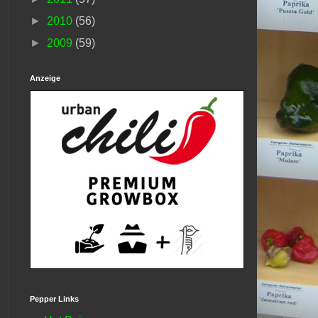
►
2010
(56)
►
2009
(59)
Anzeige
Pepper Links