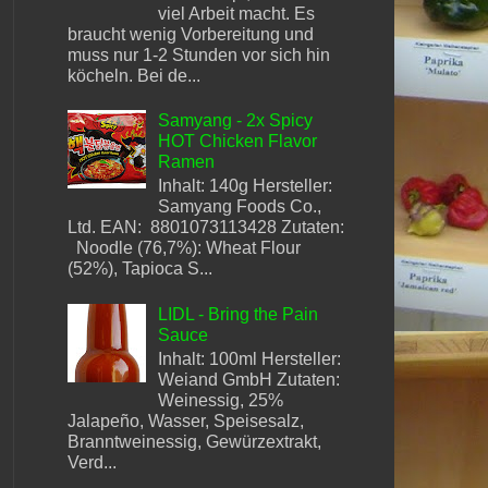
viel Arbeit macht. Es
braucht wenig Vorbereitung und
muss nur 1-2 Stunden vor sich hin
köcheln. Bei de...
Samyang - 2x Spicy
HOT Chicken Flavor
Ramen
Inhalt: 140g Hersteller:
Samyang Foods Co.,
Ltd. EAN: 8801073113428 Zutaten:
Noodle (76,7%): Wheat Flour
(52%), Tapioca S...
LIDL - Bring the Pain
Sauce
Inhalt: 100ml Hersteller:
Weiand GmbH Zutaten:
Weinessig, 25%
Jalapeño, Wasser, Speisesalz,
Branntweinessig, Gewürzextrakt,
Verd...