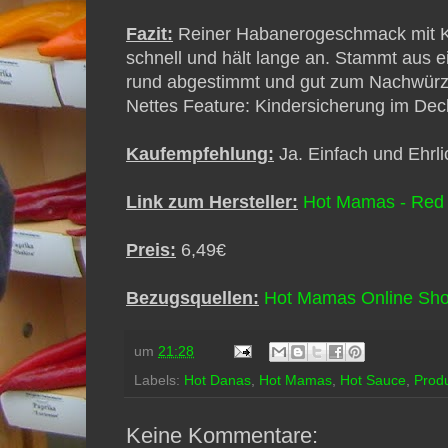
Fazit:
Reiner Habanerogeschmack mit K
schnell und hält lange an. Stammt aus e
rund
abgestimmt und gut zum Nachwürzen
Nettes Feature: Kindersicherung im Dec
Kaufempfehlung:
Ja. Einfach und Ehrli
Link zum Hersteller:
Hot Mamas - Red
Preis
:
6,49€
Bezugsquellen:
Hot Mamas Online S
h
um
21:28
Labels:
Hot Danas
,
Hot Mamas
,
Hot Sauce
,
Produ
Keine Kommentare: