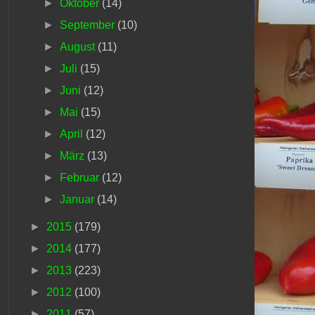
►
Oktober
(14)
►
September
(10)
►
August
(11)
►
Juli
(15)
►
Juni
(12)
►
Mai
(15)
►
April
(12)
►
März
(13)
►
Februar
(12)
►
Januar
(14)
►
2015
(179)
►
2014
(177)
►
2013
(223)
►
2012
(100)
►
2011
(57)