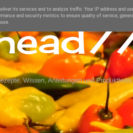
liver its services and to analyze traffic. Your IP address and us
rmance and security metrics to ensure quality of service, gene
ihead77
buse.
Rezepte, Wissen, Anleitungen und Produkttests