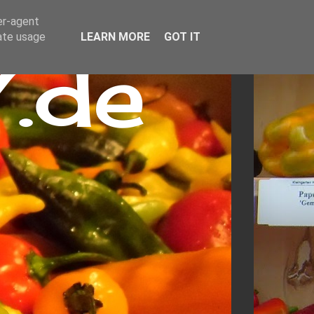
er-agent
rate usage
LEARN MORE
GOT IT
.de