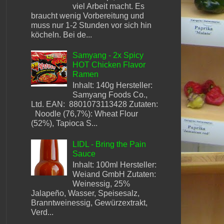
viel Arbeit macht. Es
braucht wenig Vorbereitung und
muss nur 1-2 Stunden vor sich hin
köcheln. Bei de...
Samyang - 2x Spicy
HOT Chicken Flavor
Ramen
Inhalt: 140g Hersteller:
Samyang Foods Co.,
Ltd. EAN: 8801073113428 Zutaten:
Noodle (76,7%): Wheat Flour
(52%), Tapioca S...
LIDL - Bring the Pain
Sauce
Inhalt: 100ml Hersteller:
Weiand GmbH Zutaten:
Weinessig, 25%
Jalapeño, Wasser, Speisesalz,
Branntweinessig, Gewürzextrakt,
Verd...