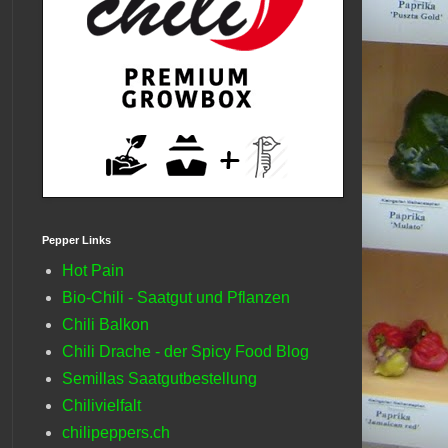
Pepper Links
Hot Pain
Bio-Chili - Saatgut und Pflanzen
Chili Balkon
Chili Drache - der Spicy Food Blog
Semillas Saatgutbestellung
Chilivielfalt
chilipeppers.ch