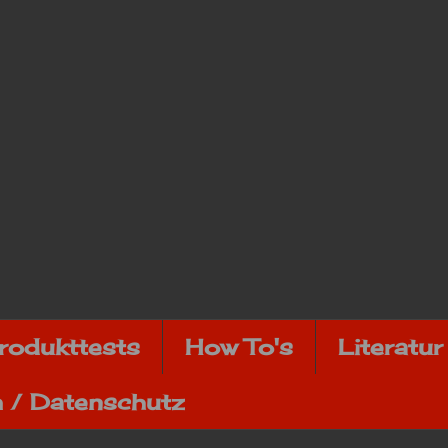
rodukttests
How To's
Literatur
 / Datenschutz