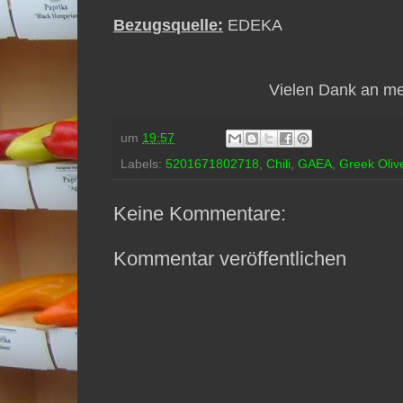
Bezugsquelle:
EDEKA
Vielen Dank an mei
um
19:57
Labels:
5201671802718
,
Chili
,
GAEA
,
Greek Oliv
Keine Kommentare:
Kommentar veröffentlichen