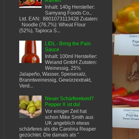
Ramen
Inhalt: 140g Hersteller:
Samyang Foods Co.,
Ltd. EAN: 8801073113428 Zutaten:
Noodle (76,7%): Wheat Flour
(52%), Tapioca S...
LIDL - Bring the Pain
Sauce
Inhalt: 100ml Hersteller:
Weiand GmbH Zutaten:
Weinessig, 25%
Jalapeño, Wasser, Speisesalz,
Branntweinessig, Gewürzextrakt,
Verd...
Neuer Schärferekord?
Pepper X ist da!
Vor einiger Zeit hat
schon Mike Smith aus
UK angeblich etwas
schärferes als die Carolina Reaper
gezüchtet. Die damals als "