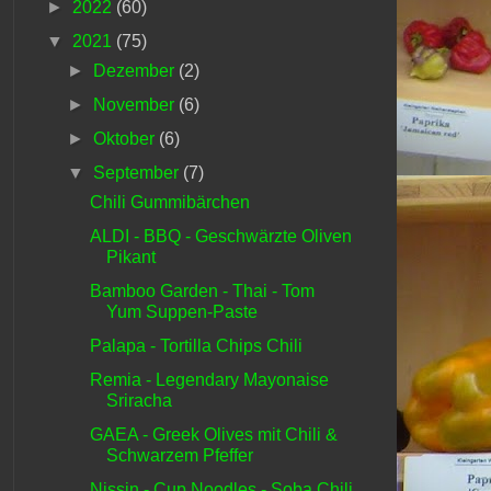
►
2022
(60)
▼
2021
(75)
►
Dezember
(2)
►
November
(6)
►
Oktober
(6)
▼
September
(7)
Chili Gummibärchen
ALDI - BBQ - Geschwärzte Oliven
Pikant
Bamboo Garden - Thai - Tom
Yum Suppen-Paste
Palapa - Tortilla Chips Chili
Remia - Legendary Mayonaise
Sriracha
GAEA - Greek Olives mit Chili &
Schwarzem Pfeffer
Nissin - Cup Noodles - Soba Chili