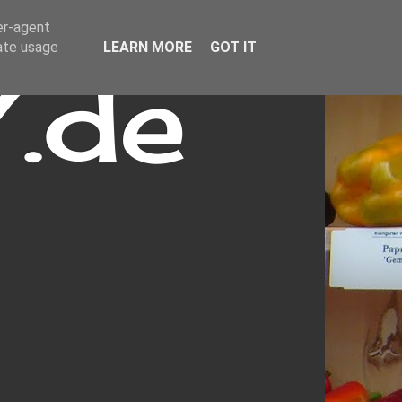
er-agent
rate usage
LEARN MORE
GOT IT
.de