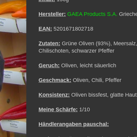
Hersteller:
GAEA Products S.A.
Griech
EAN:
5201671802718
Zutaten:
Grüne Oliven (93%), Meersalz, Z
Chilischoten, schwarzer Pfeffer
Geruch:
Oliven, leicht säuerlich
Geschmack:
Oliven, Chili, Pfeffer
Konsistenz:
Oliven bissfest, glatte Hau
Meine Schärfe:
1/10
Händlerangaben pauschal: