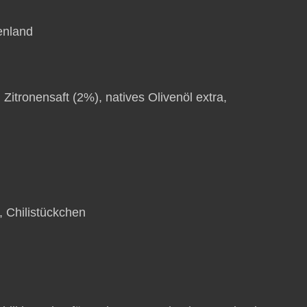
enland
itronensaft (2%), natives Olivenöl extra,
t, Chilistückchen