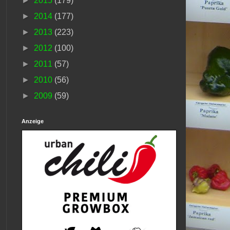
►
2015
(179)
►
2014
(177)
►
2013
(223)
►
2012
(100)
►
2011
(57)
►
2010
(56)
►
2009
(59)
Anzeige