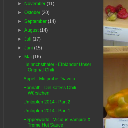
►
November
(11)
►
Oktober
(20)
►
September
(14)
►
August
(14)
►
Juli
(17)
►
Juni
(15)
▼
Mai
(16)
Heinrichsthaler - Elbländer Unser
Original Chili
Appel - Mutprobe Diavolo
Ponnath - Delikatess Chili
Würstchen
Umtopfen 2014 - Part 2
Umtopfen 2014 - Part 1
Pepperworld - Vicious Vampire X-
Treme Hot Sauce