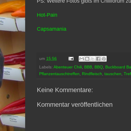
PS: Weitere Fotos gibts im Chiliforum z
Hot-Pain
Capsamania
um
15:56
Labels:
Abenteuer Chili
,
BBB
,
BBQ
,
Buckboard B
Pflanzentauschtreffen
,
Rindfleisch
,
tauschen
,
Tre
Keine Kommentare:
Kommentar veröffentlichen