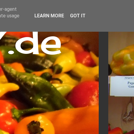
er-agent
rate usage
LEARN MORE
GOT IT
.de