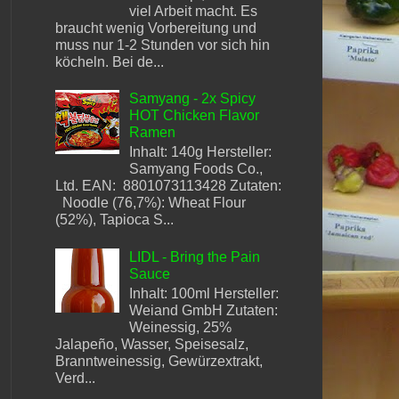
viel Arbeit macht. Es
braucht wenig Vorbereitung und
muss nur 1-2 Stunden vor sich hin
köcheln. Bei de...
Samyang - 2x Spicy
HOT Chicken Flavor
Ramen
Inhalt: 140g Hersteller:
Samyang Foods Co.,
Ltd. EAN: 8801073113428 Zutaten:
Noodle (76,7%): Wheat Flour
(52%), Tapioca S...
LIDL - Bring the Pain
Sauce
Inhalt: 100ml Hersteller:
Weiand GmbH Zutaten:
Weinessig, 25%
Jalapeño, Wasser, Speisesalz,
Branntweinessig, Gewürzextrakt,
Verd...