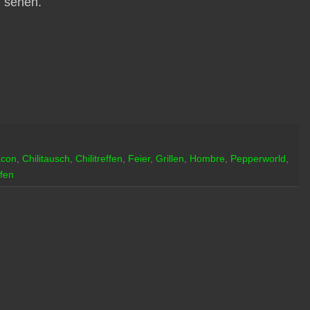
u sehen.
acon
,
Chilitausch
,
Chilitreffen
,
Feier
,
Grillen
,
Hombre
,
Pepperworld
,
ffen