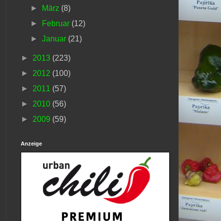
►
März
(8)
►
Februar
(12)
►
Januar
(21)
►
2013
(223)
►
2012
(100)
►
2011
(57)
►
2010
(56)
►
2009
(59)
Anzeige