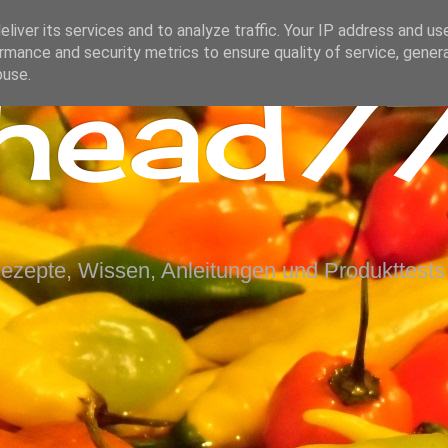
liver its services and to analyze traffic. Your IP address and us
rmance and security metrics to ensure quality of service, gene
ihead77
buse.
Rezepte, Wissen, Anleitungen und Produkttests