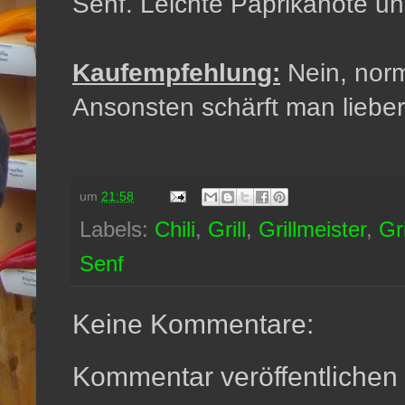
Senf. Leichte Paprikanote un
Kaufempfehlung:
Nein, norm
Ansonsten schärft man lieber
um
21:58
Labels:
Chili
,
Grill
,
Grillmeister
,
Gri
Senf
Keine Kommentare:
Kommentar veröffentlichen