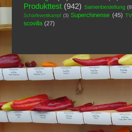
Produkttest
(942)
Samenbestellung
(8
Superchinense
(45)
T
Schärfewettkampf
(3)
scovilla
(27)