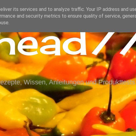
liver its services and to analyze traffic. Your IP address and us
rmance and security metrics to ensure quality of service, gene
ihead77
buse.
Rezepte, Wissen, Anleitungen und Produkttests