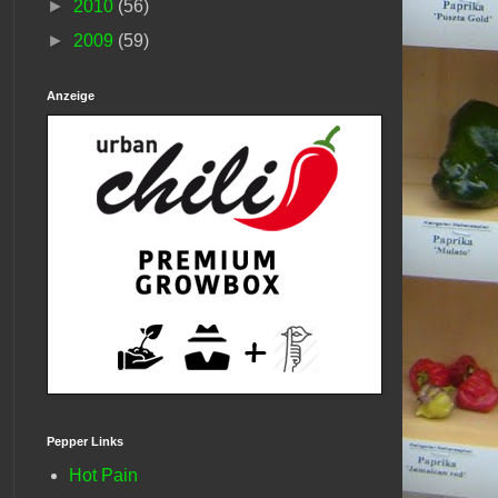
►
2010
(56)
►
2009
(59)
Anzeige
Pepper Links
Hot Pain