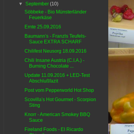
▼
September
(10)
Söbbeke - Bio Münsterländer
Feuerkäse
Ernte 25.09.2016
Baumann's - Franzls Teufels-
Sauce EXTRA SCHARF
Chilifest Neusorg 18.09.2016
Chili Insane Austria (C.I.A.) -
Burning Chocolate ...
Update 11.09.2016 + LED-Test
Abschlußfazit
Post vom Pepperworld Hot Shop
Scovilla's Hot Gourmet - Scorpion
Sting
Knorr - American Smokey BBQ
Sauce
Fireland Foods - El Ricardo