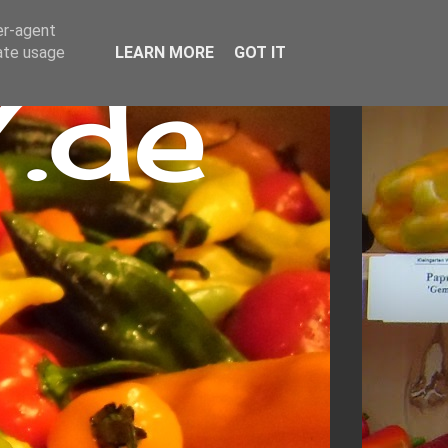
er-agent
rate usage
LEARN MORE
GOT IT
.de