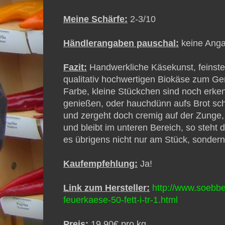
Meine Schärfe:
2-3/10
Händlerangaben pauschal:
keine Ang
Fazit:
Handwerkliche Käsekunst, feinst
qualitativ hochwertigen Biokäse zum Ge
Farbe, kleine Stückchen sind noch erke
genießen, oder hauchdünn aufs Brot schne
und zergeht doch cremig auf der Zunge, 
und bleibt im unteren Bereich, so steht
es übrigens nicht nur am Stück, sonder
Kaufempfehlung:
Ja!
Link zum Hersteller:
http://www.soebbe
feuerkaese-50-fett-i-tr-1.html
Preis:
19,90€ pro kg