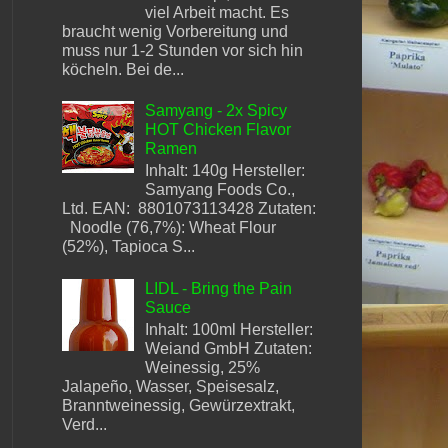
viel Arbeit macht. Es
braucht wenig Vorbereitung und
muss nur 1-2 Stunden vor sich hin
köcheln. Bei de...
Samyang - 2x Spicy
HOT Chicken Flavor
Ramen
Inhalt: 140g Hersteller:
Samyang Foods Co.,
Ltd. EAN: 8801073113428 Zutaten:
Noodle (76,7%): Wheat Flour
(52%), Tapioca S...
LIDL - Bring the Pain
Sauce
Inhalt: 100ml Hersteller:
Weiand GmbH Zutaten:
Weinessig, 25%
Jalapeño, Wasser, Speisesalz,
Branntweinessig, Gewürzextrakt,
Verd...