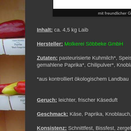
mit freundlicher
Inhalt:
ca. 4,5 kg Laib
Hersteller:
Molkerei Söbbeke GmbH
Zutaten:
pasteurisierte Kuhmilch*, Spei
gemahlene Paprika*, Chilipulver*, Knobla
*aus kontrolliert ökologischem Landbau
Geruch:
leichter, frischer Käseduft
Geschmack:
Käse, Paprika, Knoblauch,,
Konsistenz:
Schnittfest, Bissfest, zerg