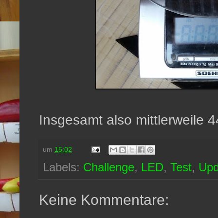
Insgesamt also mittlerweile 
um
15:02
Labels:
Challenge
,
LED
,
Test
,
Upd
Keine Kommentare: