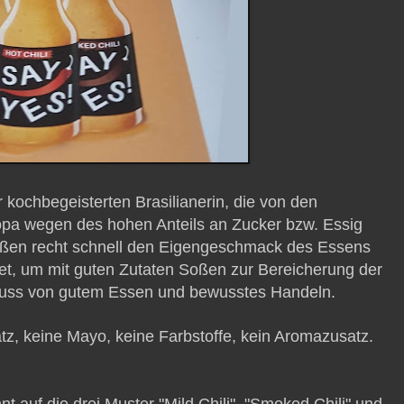
kochbegeisterten Brasilianerin, die von den
opa wegen des hohen Anteils an Zucker bzw. Essig
Soßen recht schnell den Eigengeschmack des Essens
t, um mit guten Zutaten Soßen zur Bereicherung der
nuss von gutem Essen und bewusstes Handeln.
atz, keine Mayo, keine Farbstoffe, kein Aromazusatz.
 auf die drei Muster "Mild Chili", "Smoked Chili" und