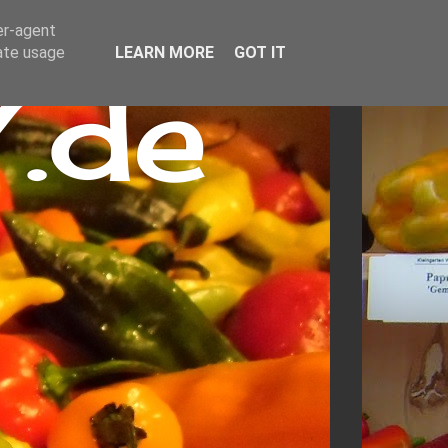
er-agent
rate usage
LEARN MORE
GOT IT
.de