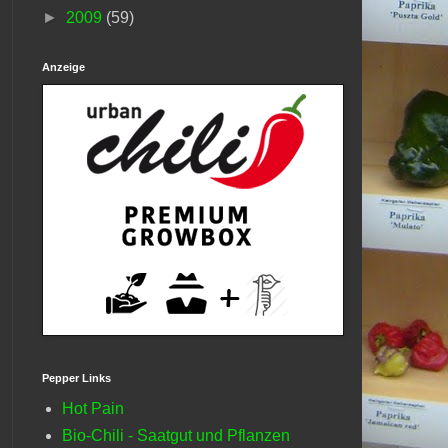
►
2009
(59)
Anzeige
Pepper Links
Hot Pain
Bio-Chili - Saatgut und Pflanzen