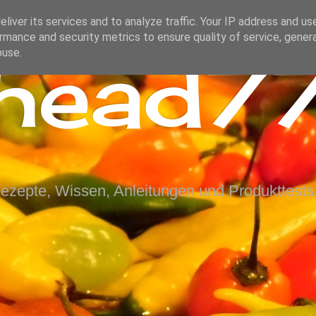
liver its services and to analyze traffic. Your IP address and us
rmance and security metrics to ensure quality of service, gene
ihead77
buse.
Rezepte, Wissen, Anleitungen und Produkttests