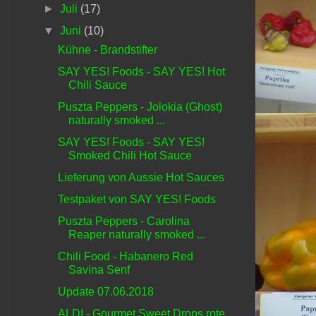
►
Juli
(17)
▼
Juni
(10)
Kühne - Brandstifter
SAY YES! Foods - SAY YES! Hot
Chili Sauce
Puszta Peppers - Jolokia (Ghost)
naturally smoked ...
SAY YES! Foods - SAY YES!
Smoked Chili Hot Sauce
Lieferung von Aussie Hot Sauces
Testpaket von SAY YES! Foods
Puszta Peppers - Carolina
Reaper naturally smoked ...
Chili Food - Habanero Red
Savina Senf
Update 07.06.2018
ALDI - Gourmet Sweet Drops rote