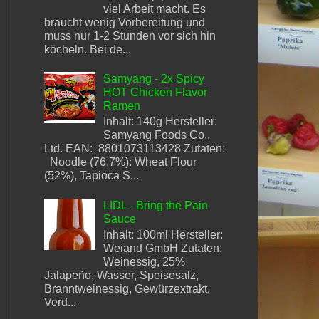
viel Arbeit macht. Es
braucht wenig Vorbereitung und
muss nur 1-2 Stunden vor sich hin
köcheln. Bei de...
Samyang - 2x Spicy
HOT Chicken Flavor
Ramen
Inhalt: 140g Hersteller:
Samyang Foods Co.,
Ltd. EAN: 8801073113428 Zutaten:
Noodle (76,7%): Wheat Flour
(52%), Tapioca S...
LIDL - Bring the Pain
Sauce
Inhalt: 100ml Hersteller:
Weiand GmbH Zutaten:
Weinessig, 25%
Jalapeño, Wasser, Speisesalz,
Branntweinessig, Gewürzextrakt,
Verd...