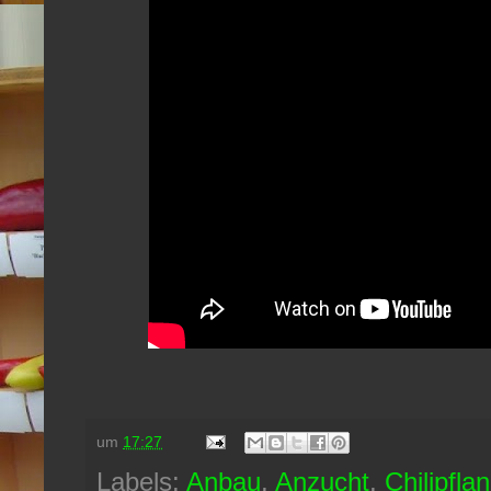
um
17:27
Labels:
Anbau
,
Anzucht
,
Chilipfla