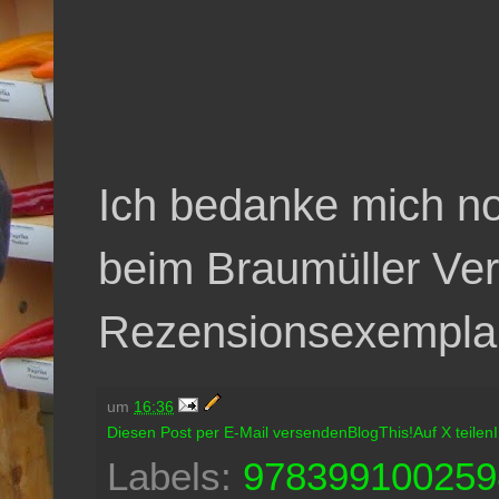
Ich bedanke mich no
beim Braumüller Ver
Rezensionsexempla
um
16:36
Diesen Post per E-Mail versenden
BlogThis!
Auf X teilen
Labels:
978399100259