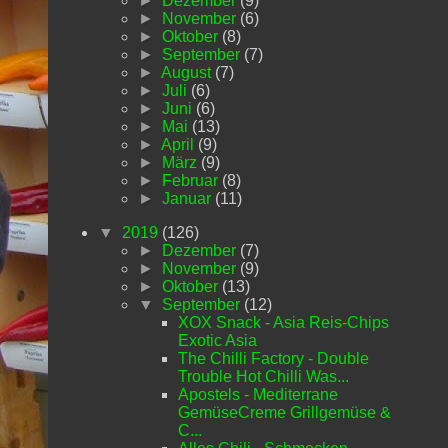
►
Dezember
(9)
►
November
(6)
►
Oktober
(8)
►
September
(7)
►
August
(7)
►
Juli
(6)
►
Juni
(6)
►
Mai
(13)
►
April
(9)
►
März
(9)
►
Februar
(8)
►
Januar
(11)
▼
2019
(126)
►
Dezember
(7)
►
November
(9)
►
Oktober
(13)
▼
September
(12)
XOX Snack - Asia Reis-Chips
Exotic Asia
The Chilli Factory - Double
Trouble Hot Chilli Was...
Apostels - Mediterrane
GemüseCreme Grillgemüse &
C...