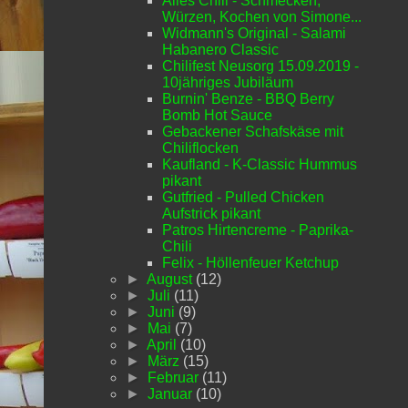
Alles Chili - Schmecken,
Würzen, Kochen von Simone...
Widmann's Original - Salami
Habanero Classic
Chilifest Neusorg 15.09.2019 -
10jähriges Jubiläum
Burnin' Benze - BBQ Berry
Bomb Hot Sauce
Gebackener Schafskäse mit
Chiliflocken
Kaufland - K-Classic Hummus
pikant
Gutfried - Pulled Chicken
Aufstrick pikant
Patros Hirtencreme - Paprika-
Chili
Felix - Höllenfeuer Ketchup
►
August
(12)
►
Juli
(11)
►
Juni
(9)
►
Mai
(7)
►
April
(10)
►
März
(15)
►
Februar
(11)
►
Januar
(10)