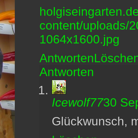
holgiseingarten.d
content/uploads/
1064x1600.jpg
Antworten
Lösche
Antworten
Icewolf77
30 Se
Glückwunsch, ma