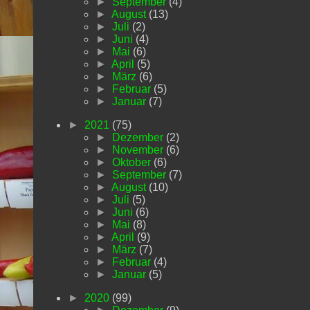
►
September
(4)
►
August
(13)
►
Juli
(2)
►
Juni
(4)
►
Mai
(6)
►
April
(5)
►
März
(6)
►
Februar
(5)
►
Januar
(7)
►
2021
(75)
►
Dezember
(2)
►
November
(6)
►
Oktober
(6)
►
September
(7)
►
August
(10)
►
Juli
(5)
►
Juni
(6)
►
Mai
(8)
►
April
(9)
►
März
(7)
►
Februar
(4)
►
Januar
(5)
►
2020
(99)