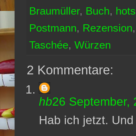
Braumüller
,
Buch
,
hot
Postmann
,
Rezension
Taschée
,
Würzen
2 Kommentare:
hb
26 September, 
Hab ich jetzt. Und 