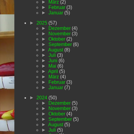
►
März
(2)
►
Februar
(3)
►
Januar
(5)
►
2025
(57)
►
Dezember
(4)
►
November
(3)
►
Oktober
(2)
►
September
(6)
►
August
(8)
►
Juli
(3)
►
Juni
(6)
►
Mai
(6)
►
April
(5)
►
März
(4)
►
Februar
(3)
►
Januar
(7)
►
2024
(50)
►
Dezember
(5)
►
November
(3)
►
Oktober
(4)
►
September
(5)
►
August
(5)
►
Juli
(5)