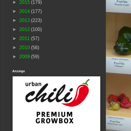
►
2015
(179)
►
2014
(177)
►
2013
(223)
►
2012
(100)
►
2011
(57)
►
2010
(56)
►
2009
(59)
Anzeige