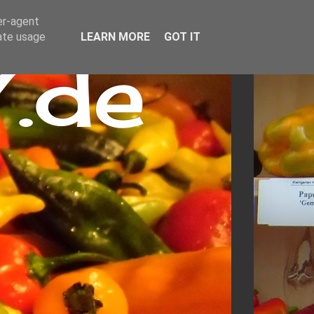
er-agent
rate usage
LEARN MORE
GOT IT
.de