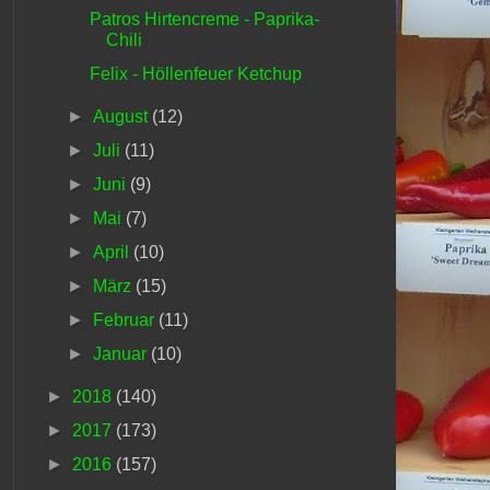
Patros Hirtencreme - Paprika-
Chili
Felix - Höllenfeuer Ketchup
►
August
(12)
►
Juli
(11)
►
Juni
(9)
►
Mai
(7)
►
April
(10)
►
März
(15)
►
Februar
(11)
►
Januar
(10)
►
2018
(140)
►
2017
(173)
►
2016
(157)