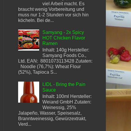
viel Arbeit macht. Es
braucht wenig Vorbereitung und
muss nur 1-2 Stunden vor sich hin
köcheln. Bei de...
Samyang - 2x Spicy
HOT Chicken Flavor
Ramen
Inhalt: 140g Hersteller:
Samyang Foods Co.,
Ltd. EAN: 8801073113428 Zutaten:
Noodle (76,7%): Wheat Flour
(52%), Tapioca S...
LIDL - Bring the Pain
Sauce
Inhalt: 100ml Hersteller:
Weiand GmbH Zutaten:
Weinessig, 25%
Jalapeño, Wasser, Speisesalz,
Branntweinessig, Gewürzextrakt,
Verd...