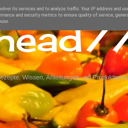
liver its services and to analyze traffic. Your IP address and us
rmance and security metrics to ensure quality of service, gene
ihead77
buse.
Rezepte, Wissen, Anleitungen und Produkttests