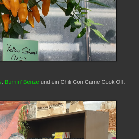
s
,
Burnin' Benze
und ein Chili Con Carne Cook Off.