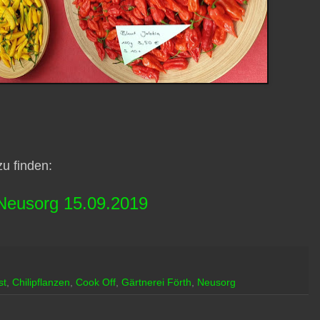
zu finden:
 Neusorg 15.09.2019
st
,
Chilipflanzen
,
Cook Off
,
Gärtnerei Förth
,
Neusorg