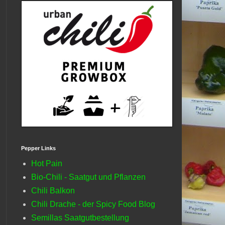
Pepper Links
Hot Pain
Bio-Chili - Saatgut und Pflanzen
Chili Balkon
Chili Drache - der Spicy Food Blog
Semillas Saatgutbestellung