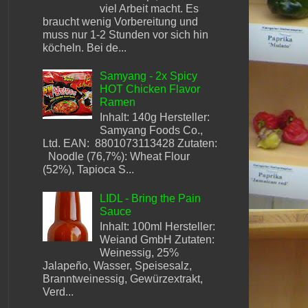
viel Arbeit macht. Es
braucht wenig Vorbereitung und
muss nur 1-2 Stunden vor sich hin
köcheln. Bei de...
Samyang - 2x Spicy
HOT Chicken Flavor
Ramen
Inhalt: 140g Hersteller:
Samyang Foods Co.,
Ltd. EAN: 8801073113428 Zutaten:
Noodle (76,7%): Wheat Flour
(52%), Tapioca S...
LIDL - Bring the Pain
Sauce
Inhalt: 100ml Hersteller:
Weiand GmbH Zutaten:
Weinessig, 25%
Jalapeño, Wasser, Speisesalz,
Branntweinessig, Gewürzextrakt,
Verd...