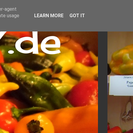
er-agent
rate usage
LEARN MORE
GOT IT
.de