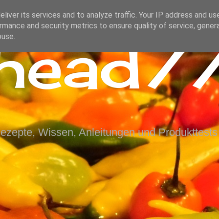
liver its services and to analyze traffic. Your IP address and us
rmance and security metrics to ensure quality of service, gene
ihead77
buse.
Rezepte, Wissen, Anleitungen und Produkttests