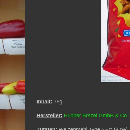
Inhalt:
75g
Hersteller:
Huober Brezel GmbH & Co.
Zutaten:
Weizenmehl Type 550* (82%), g