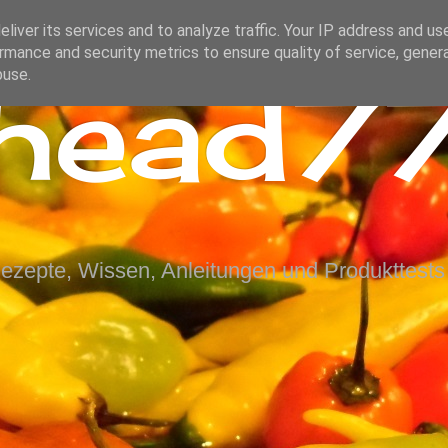
liver its services and to analyze traffic. Your IP address and us
rmance and security metrics to ensure quality of service, gene
ihead77
buse.
Rezepte, Wissen, Anleitungen und Produkttests