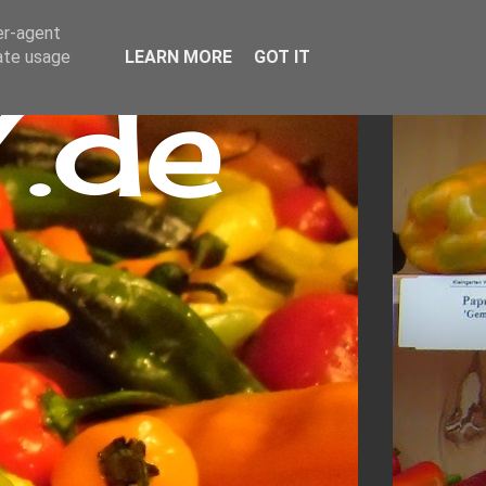
er-agent
rate usage
LEARN MORE
GOT IT
.de