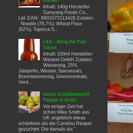
Ramen
Inhalt: 140g Hersteller:
Samyang Foods Co.,
Ltd. EAN: 8801073113428 Zutaten:
Noodle (76,7%): Wheat Flour
(52%), Tapioca S...
LIDL - Bring the Pain
Sauce
Inhalt: 100ml Hersteller:
Weiand GmbH Zutaten:
Weinessig, 25%
Jalapeño, Wasser, Speisesalz,
Branntweinessig, Gewürzextrakt,
Verd...
Neuer Schärferekord?
Pepper X ist da!
Vor einiger Zeit hat
schon Mike Smith aus
UK angeblich etwas
schärferes als die Carolina Reaper
gezüchtet. Die damals als "