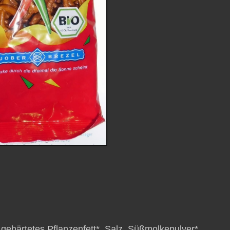
ehärtetes Pflanzenfett*, Salz, Süßmolkepulver*,