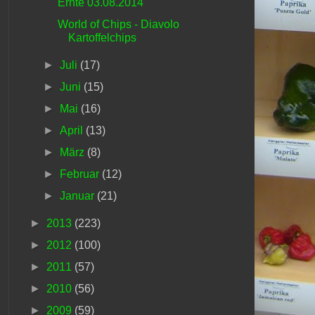
Ernte 03.08.2014
World of Chips - Diavolo
Kartoffelchips
►
Juli
(17)
►
Juni
(15)
►
Mai
(16)
►
April
(13)
►
März
(8)
►
Februar
(12)
►
Januar
(21)
►
2013
(223)
►
2012
(100)
►
2011
(57)
►
2010
(56)
►
2009
(59)