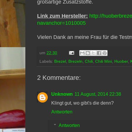
großartige Zusatzstoffe.
Link zum Hersteller:
http://huoberbrez
navanchor=1010005
Vielen Dank an meine Frau für die Testm
um
22:30
Labels:
Brezel
,
Brezeln
,
Chili
,
Chili Mini
,
Huober
,
2 Kommentare:
Unknown
11 August, 2014 22:38
Klingt gut, wo gibt's die denn?
Antworten
Antworten