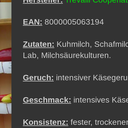
EAN:
8000005063194
Zutaten:
Kuhmilch, Schafmilch
Lab, Milchsäurekulturen.
Geruch:
intensiver Käseger
Geschmack:
intensives Käs
Konsistenz:
fester, trockene