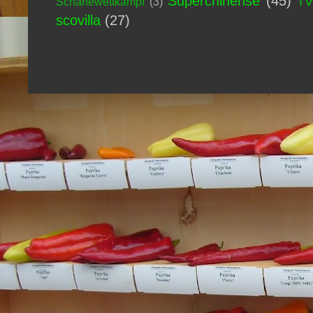
Superchinense
(45)
T
Schärfewettkampf
(3)
scovilla
(27)