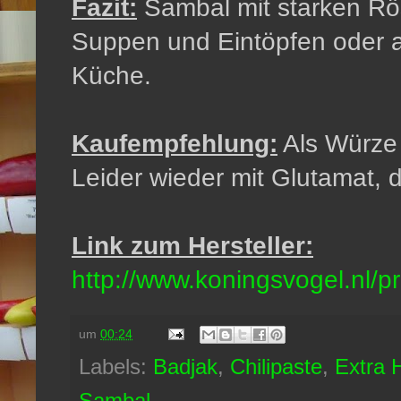
Fazit:
Sambal mit starken Rö
Suppen und Eintöpfen oder a
Küche.
Kaufempfehlung:
Als Würze 
Leider wieder mit Glutamat, 
Link zum Hersteller:
http://www.koningsvogel.nl/pr
um
00:24
Labels:
Badjak
,
Chilipaste
,
Extra 
Sambal