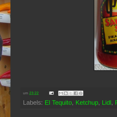
um
23:22
Labels:
El Tequito
,
Ketchup
,
Lidl
,