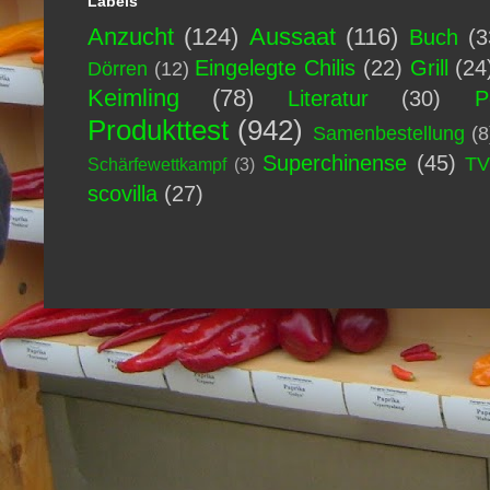
Labels
Anzucht
(124)
Aussaat
(116)
Buch
(3
Eingelegte Chilis
(22)
Grill
(24
Dörren
(12)
Keimling
(78)
Literatur
(30)
P
Produkttest
(942)
Samenbestellung
(8
Superchinense
(45)
T
Schärfewettkampf
(3)
scovilla
(27)