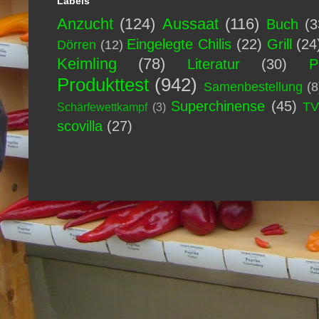
Labels
Anzucht
(124)
Aussaat
(116)
Buch
(3
Eingelegte Chilis
(22)
Grill
(24
Dörren
(12)
Keimling
(78)
Literatur
(30)
P
Produkttest
(942)
Samenbestellung
(8
Superchinense
(45)
T
Schärfewettkampf
(3)
scovilla
(27)