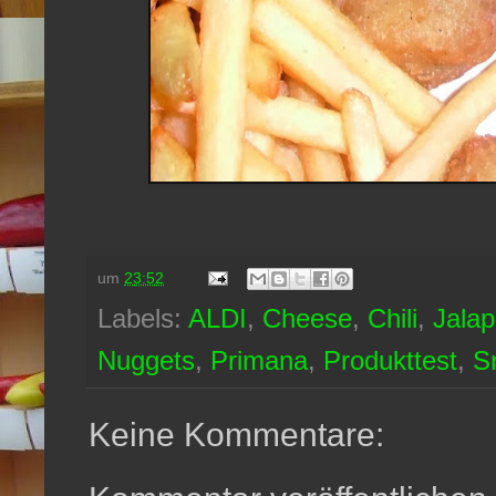
um
23:52
Labels:
ALDI
,
Cheese
,
Chili
,
Jala
Nuggets
,
Primana
,
Produkttest
,
S
Keine Kommentare: