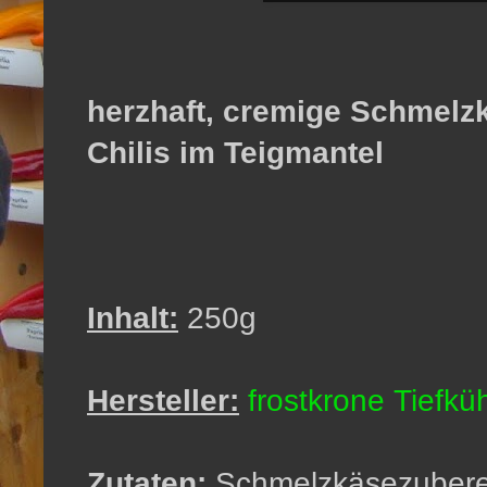
herzhaft, cremige Schmelzk
Chilis im Teigmantel
Inhalt:
250g
Hersteller:
frostkrone Tiefk
Zutaten:
Schmelzkäsezubereit