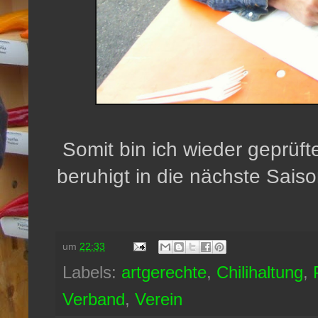
Somit bin ich wieder geprüft
beruhigt in die nächste Saiso
um
22:33
Labels:
artgerechte
,
Chilihaltung
,
Verband
,
Verein