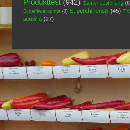
Produkttest
(942)
Samenbestellung
(8
Superchinense
(45)
T
Schärfewettkampf
(3)
scovilla
(27)