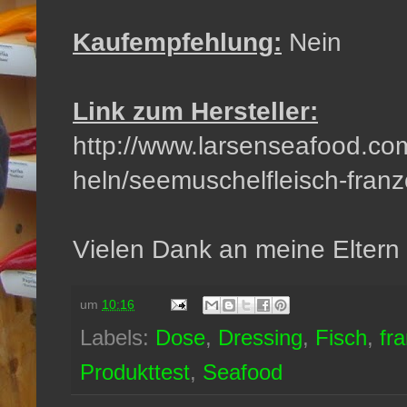
Kaufempfehlung:
Nein
Link zum Hersteller:
http://www.larsenseafood.co
heln/seemuschelfleisch-franz
Vielen Dank an meine Eltern f
um
10:16
Labels:
Dose
,
Dressing
,
Fisch
,
fr
Produkttest
,
Seafood