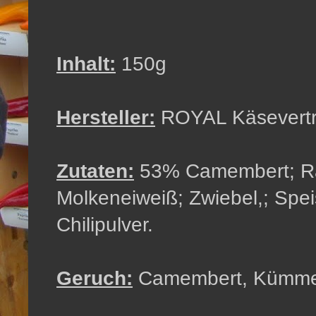
Inhalt:
150g
Hersteller:
ROYAL Käsevert
Zutaten:
53% Camembert; Rah
Molkeneiweiß; Zwiebel,; Spe
Chilipulver.
Geruch:
Camembert, Kümme