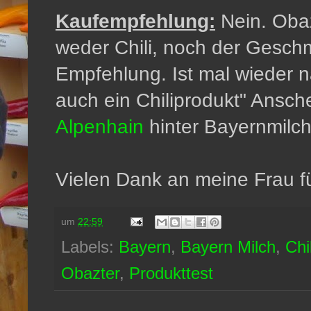
Kaufempfehlung:
Nein. Obaz
weder Chili, noch der Gesch
Empfehlung. Ist mal wieder 
auch ein Chiliprodukt" Ansch
Alpenhain
hinter Bayernmilch
Vielen Dank an meine Frau fü
um
22:59
Labels:
Bayern
,
Bayern Milch
,
Chil
Obazter
,
Produkttest