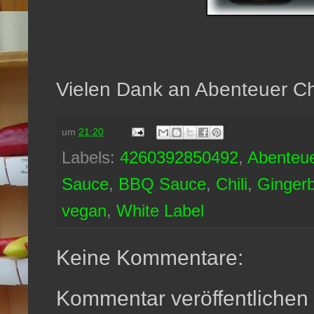
Vielen Dank an Abenteuer Chil
um
21:20
Labels:
4260392850492
,
Abenteu
Sauce
,
BBQ Sauce
,
Chili
,
Ginger
vegan
,
White Label
Keine Kommentare:
Kommentar veröffentlichen