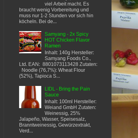
viel Arbeit macht. Es
braucht wenig Vorbereitung und
muss nur 1-2 Stunden vor sich hin
köcheln. Bei de...
Samyang - 2x Spicy
HOT Chicken Flavor
Ramen
Inhalt: 140g Hersteller:
Samyang Foods Co.,
Ltd. EAN: 8801073113428 Zutaten:
Noodle (76,7%): Wheat Flour
(52%), Tapioca S...
LIDL - Bring the Pain
Sauce
Inhalt: 100ml Hersteller:
Weiand GmbH Zutaten:
Weinessig, 25%
Jalapeño, Wasser, Speisesalz,
Branntweinessig, Gewürzextrakt,
Verd...