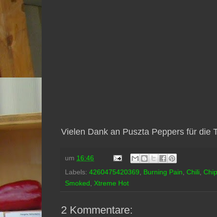
Vielen Dank an Puszta Peppers für die T
um
16:46
Labels:
4260475420369
,
Burning Pain
,
Chili
,
Chi
Smoked
,
Xtreme Hot
2 Kommentare: