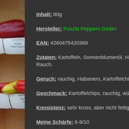
Inhalt:
80g
Hersteller:
Puszta Peppers GmbH
EAN:
4260475420369
Zutaten:
Kartoffeln, Sonnenblumenöl, Hab
Rauch.
Geruch:
rauchig, Habanero, Kartoffelch
Geschmack:
Kartoffelchips, rauchig, w
Konsistenz:
sehr kross, aber nicht fetti
Meine Schärfe:
8-9/10