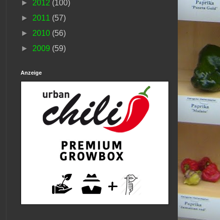
►
2012
(100)
►
2011
(57)
►
2010
(56)
►
2009
(59)
Anzeige