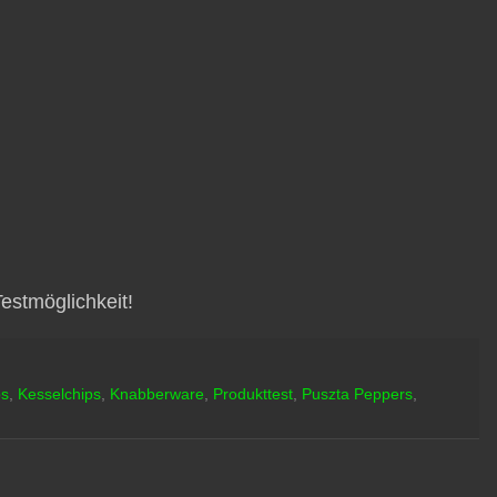
estmöglichkeit!
ps
,
Kesselchips
,
Knabberware
,
Produkttest
,
Puszta Peppers
,