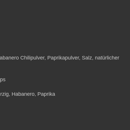
anero Chilipulver, Paprikapulver, Salz, natürlicher
ips
ürzig, Habanero, Paprika
g