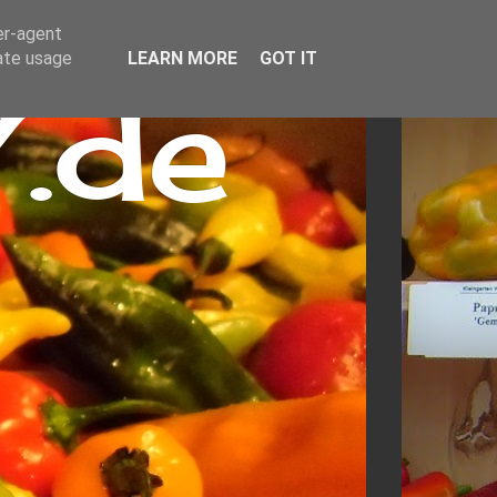
er-agent
rate usage
LEARN MORE
GOT IT
.de