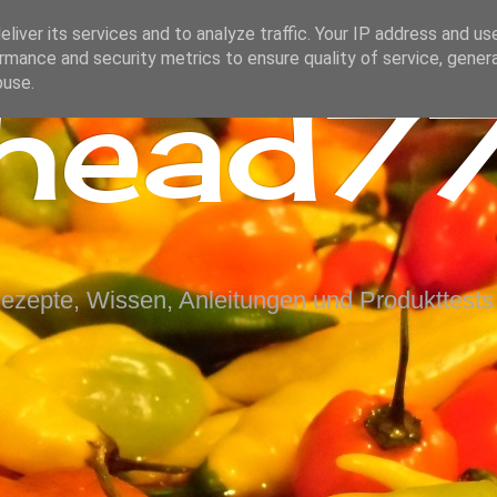
liver its services and to analyze traffic. Your IP address and us
rmance and security metrics to ensure quality of service, gene
ihead77
buse.
Rezepte, Wissen, Anleitungen und Produkttests