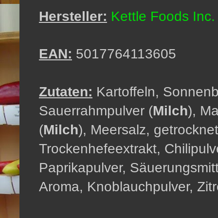
Hersteller:
Kettle Foods Inc.
EAN:
5017764113605
Zutaten:
Kartoffeln, Sonnenb
Sauerrahmpulver (
Milch
), M
(
Milch
), Meersalz, getrockne
Trockenhefeextrakt, Chilipulv
Paprikapulver, Säuerungsmitt
Aroma, Knoblauchpulver, Zitr