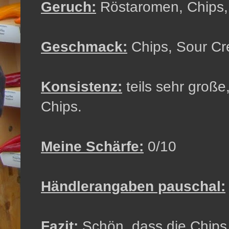
Geruch:
Röstaromen, Chips, l
Geschmack:
Chips, Sour C
Konsistenz:
teils sehr große
Chips.
Meine Schärfe:
0/10
Händlerangaben pauschal:
Fazit:
Schön, dass die Chips