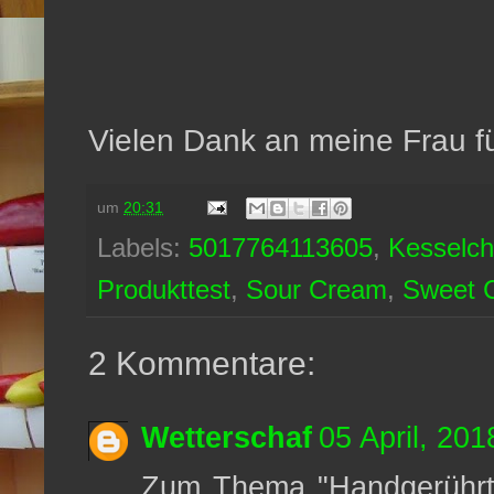
Vielen Dank an meine Frau fü
um
20:31
Labels:
5017764113605
,
Kesselch
Produkttest
,
Sour Cream
,
Sweet Ch
2 Kommentare:
Wetterschaf
05 April, 201
Zum Thema "Handgerührte