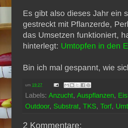
Es gibt also dieses Jahr ein 
gestreckt mit Pflanzerde, Per
das Umsetzen funktioniert, h
hinterlegt:
Umtopfen in den E
Bin ich mal gespannt, wie sic
um
19:27
Labels:
Anzucht
,
Auspflanzen
,
Eis
Outdoor
,
Substrat
,
TKS
,
Torf
,
Umt
2 Kommentare: