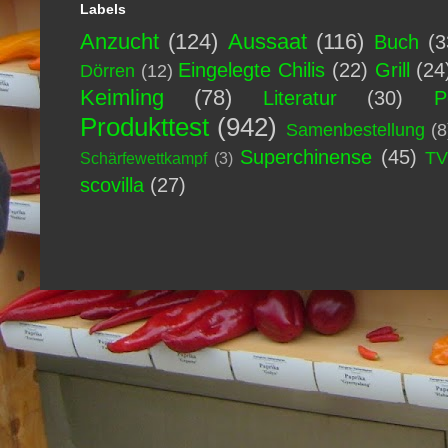
Labels
Anzucht
(124)
Aussaat
(116)
Buch
(3
Eingelegte Chilis
(22)
Grill
(24
Dörren
(12)
Keimling
(78)
Literatur
(30)
P
Produkttest
(942)
Samenbestellung
(8
Superchinense
(45)
T
Schärfewettkampf
(3)
scovilla
(27)