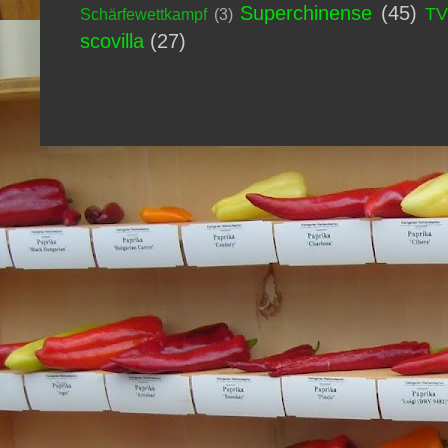
Superchinense
(45)
T
Schärfewettkampf
(3)
scovilla
(27)