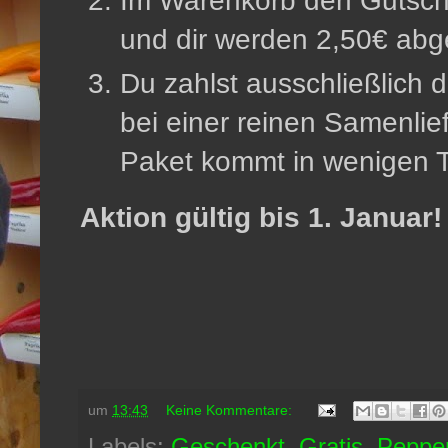
Im Warenkorb den Gutsc
und dir werden 2,50€ ab
Du zahlst ausschließlich 
bei einer reinen Samenlie
Paket kommt in wenigen T
Aktion gültig bis 1. Januar!
um
13:43
Keine Kommentare:
Labels:
Geschenkt
,
Gratis
,
Peppe