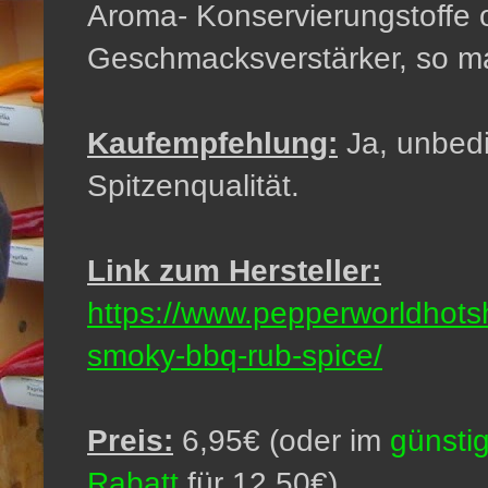
Aroma- Konservierungstoffe 
Geschmacksverstärker, so ma
Kaufempfehlung:
Ja, unbedi
Spitzenqualität.
Link zum Hersteller:
https://www.pepperworldhots
smoky-bbq-rub-spice/
Preis:
6,95€ (oder im
günsti
Rabatt
für 12,50€)