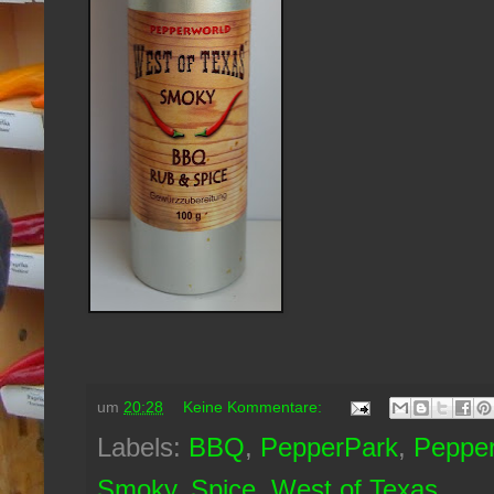
um
20:28
Keine Kommentare:
Labels:
BBQ
,
PepperPark
,
Pepper
Smoky
,
Spice
,
West of Texas