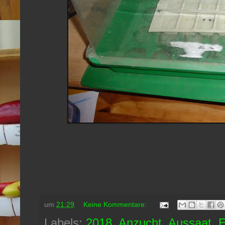
um
21:29
Keine Kommentare:
Labels:
2018
,
Anzucht
,
Aussaat
,
E