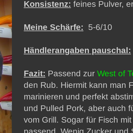
Konsistenz:
feines Pulver, e
Meine Schärfe:
5-6/10
Händlerangaben pauschal:
Fazit:
Passend zur
West of 
den Rub. Hiermit kann man F
marinieren und perfekt absti
und Pulled Pork, aber auch f
vom Grill. Sogar für Fisch mi
passend. Wenig Zucker und S