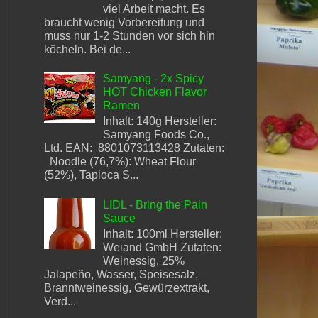
viel Arbeit macht. Es
braucht wenig Vorbereitung und
muss nur 1-2 Stunden vor sich hin
köcheln. Bei de...
Samyang - 2x Spicy
HOT Chicken Flavor
Ramen
Inhalt: 140g Hersteller:
Samyang Foods Co.,
Ltd. EAN: 8801073113428 Zutaten:
Noodle (76,7%): Wheat Flour
(52%), Tapioca S...
LIDL - Bring the Pain
Sauce
Inhalt: 100ml Hersteller:
Weiand GmbH Zutaten:
Weinessig, 25%
Jalapeño, Wasser, Speisesalz,
Branntweinessig, Gewürzextrakt,
Verd...