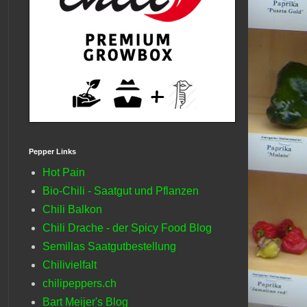
Pepper Links
Hot Pain
Bio-Chili - Saatgut und Pflanzen
Chili Balkon
Chili Drache - der Spicy Food Blog
Semillas Saatgutbestellung
Chilivielfalt
chilipeppers.ch
Bart Meijer's Blog