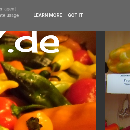
er-agent
rate usage
LEARN MORE
GOT IT
.de