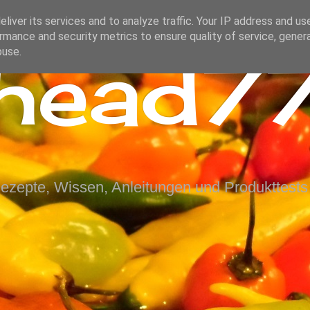
liver its services and to analyze traffic. Your IP address and us
rmance and security metrics to ensure quality of service, gene
ihead77
buse.
Rezepte, Wissen, Anleitungen und Produkttests