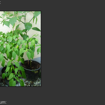
:
 um: