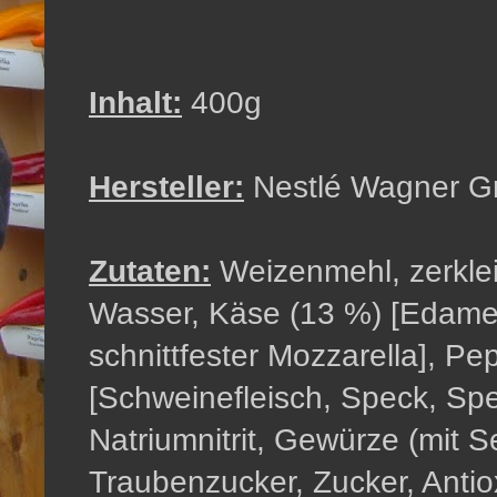
Inhalt:
400g
Hersteller:
Nestlé Wagner 
Zutaten:
Weizenmehl, zerklei
Wasser, Käse (13 %) [Edamer 
schnittfester Mozzarella], Pe
[Schweinefleisch, Speck, Spe
Natriumnitrit, Gewürze (mit S
Traubenzucker, Zucker, Antiox