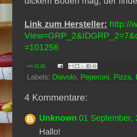
dickem Boden mag, der findet
Link zum Hersteller:
http://
View=GRP_2&IDGRP_2=7&cou
=101256
um
21:26
Labels:
Diavolo
,
Peperoni
,
Pizza
,
4 Kommentare:
Unknown
01 September, 
Hallo!