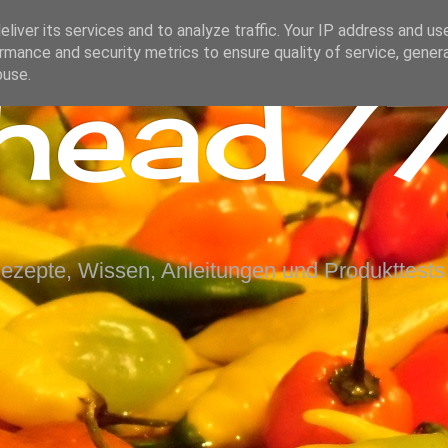
liver its services and to analyze traffic. Your IP address and us
rmance and security metrics to ensure quality of service, gene
ihead77
buse.
Rezepte, Wissen, Anleitungen und Produkttests