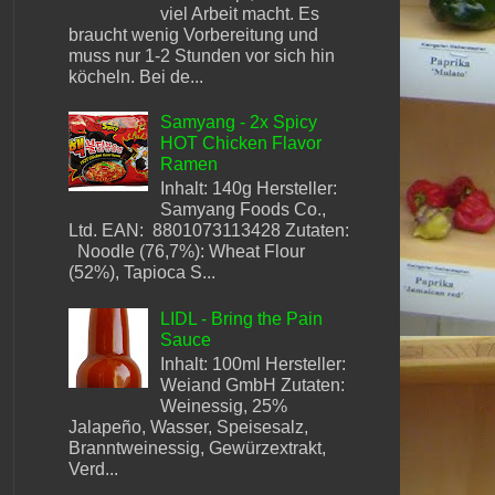
viel Arbeit macht. Es
braucht wenig Vorbereitung und
muss nur 1-2 Stunden vor sich hin
köcheln. Bei de...
Samyang - 2x Spicy
HOT Chicken Flavor
Ramen
Inhalt: 140g Hersteller:
Samyang Foods Co.,
Ltd. EAN: 8801073113428 Zutaten:
Noodle (76,7%): Wheat Flour
(52%), Tapioca S...
LIDL - Bring the Pain
Sauce
Inhalt: 100ml Hersteller:
Weiand GmbH Zutaten:
Weinessig, 25%
Jalapeño, Wasser, Speisesalz,
Branntweinessig, Gewürzextrakt,
Verd...