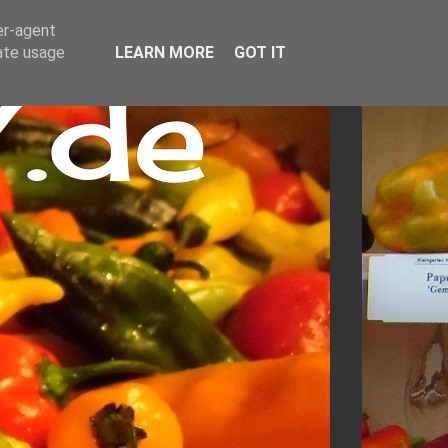
er-agent
rate usage
LEARN MORE
GOT IT
.de