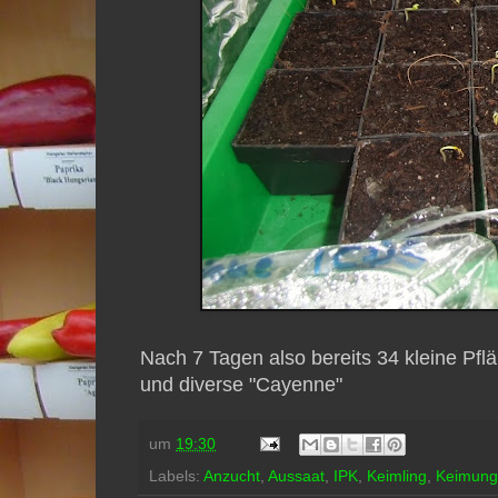
Nach 7 Tagen also bereits 34 kleine Pf
und diverse "Cayenne"
um
19:30
Labels:
Anzucht
,
Aussaat
,
IPK
,
Keimling
,
Keimung